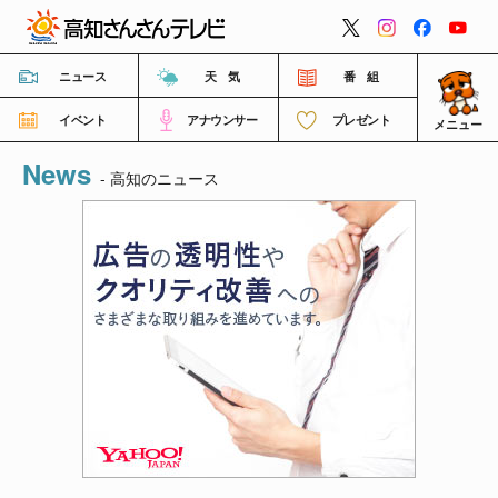
閉じる
ニュース
天 気
番 組
イベント
アナウンサー
プレゼント
メニュー
News
番組情報
- 高知のニュース
高知さんさんテレビについて
イベント情報
FNNビデオポスト（投稿）
ご意見・ご感想・ご要望