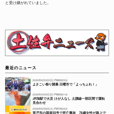
と受け継がれていました。
最近のニュース
2026年8月9日(日) PM6時25分
よさこい祭り開幕 日曜市で「よっちょれ！」
2026年8月9日(日) PM6時21分
JR旭駅で火災 けが人なし 土讃線一部区間で運転
見合わせ
2026年8月8日(土) PM7時23分
室戸市の国道55号で死亡事故 76歳女性が路上で