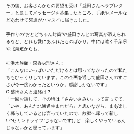
その後、お客さんからの要望を受け「盛田さんへラブレタ
ー」と題してメッセージを募集したところ、手紙やメールな
どあわせて50通がハマスイに届きました。
手作りの“おとどちゃん封筒”や盛田さんとの写真が添えられ
るなど、どれも愛にあふれたものばかり。中には遠く千葉県
や北海道からも。
桂浜水族館・森香央理さん：
「こんなにいっぱいいただけるとは思ってなかったので私た
ちもびっくりしています。この企画を通して盛田さんのすご
さが今一度わかったというか。感謝しかないです」
Q.盛田さんと連絡は？
「一回お話して。その時は『さみいさみい』って言ってて。
『いや、あんた北海道生まれだろ』と思いながら。まあ楽し
く暮らしているとは言っていたので、故郷へ帰って新し
い“セカンドライフ”じゃないですけど、楽しくやっているん
じゃないかと思っています」