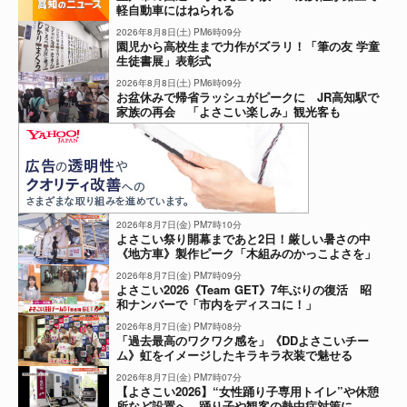
軽自動車にはねられる
2026年8月8日(土) PM6時09分
園児から高校生まで力作がズラリ！「筆の友 学童
生徒書展」表彰式
2026年8月8日(土) PM6時09分
お盆休みで帰省ラッシュがピークに JR高知駅で
家族の再会 「よさこい楽しみ」観光客も
2026年8月7日(金) PM7時10分
よさこい祭り開幕まであと2日！厳しい暑さの中
《地方車》製作ピーク「木組みのかっこよさを」
2026年8月7日(金) PM7時09分
よさこい2026《Team GET》7年ぶりの復活 昭
和ナンバーで「市内をディスコに！」
2026年8月7日(金) PM7時08分
「過去最高のワクワク感を」《DDよさこいチー
ム》虹をイメージしたキラキラ衣装で魅せる
2026年8月7日(金) PM7時07分
【よさこい2026】“女性踊り子専用トイレ”や休憩
所など設置へ 踊り子や観客の熱中症対策に