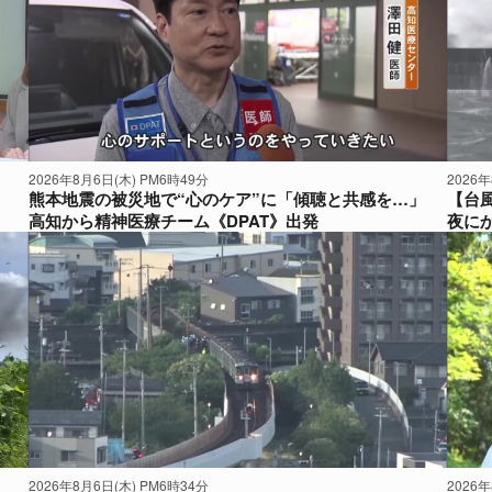
2026年8月6日(木) PM6時49分
2026
く
熊本地震の被災地で“心のケア”に「傾聴と共感を…」
【台
高知から精神医療チーム《DPAT》出発
夜に
2026年8月6日(木) PM6時34分
2026