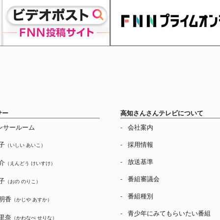
サー
高知さんさんテレビについて
ンサールーム
会社案内
子
採用情報
（いしい あいこ）
放送基準
介
（えんどう けいすけ）
番組審議会
子
（おの のりこ）
番組種別
明香
（かじや あすか）
青少年にみてもらいたい番組
里奈
（かわなべ せりな）