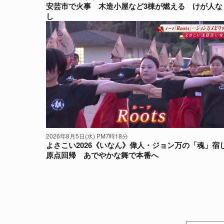
安芸市で火事 木造小屋など3棟が燃える けが人な
し
2026年8月5日(水) PM7時18分
よさこい2026《いなん》偉人・ジョン万の「魂」宿
原点回帰 あでやかな舞で本番へ