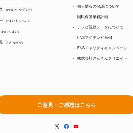
個人情報の保護について
久
（かわむら かずひさ）
国民保護業務計画
平
（たまい しんぺい）
テレビ視聴データについて
（のむら まい）
FNSフジテレビ系列
花
（みき ゆうか）
FNSチャリティキャンペーン
株式会社さんさんクリエイト
ご意見・ご感想はこちら