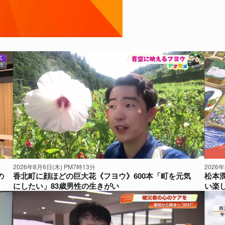
よくある質問
2026年8月6日(木) PM7時13分
2026
の
香北町に顔ほどの巨大花《フヨウ》600本「町を元気
松本
にしたい」83歳男性の生きがい
い楽