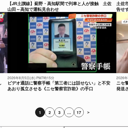
【JR土讃線】薊野・高知駅間で列車と人が接触 土佐
土佐
山田～高知で運転見合わせ
告せ
2026年8月5日(水) PM7時15分
2026
し
ビデオ通話に警察手帳「第三者には話せない」と不安
ニセ
あおり孤立させる《ニセ警察官詐欺》の手口
発送さ
＞
1
2
3
…
17