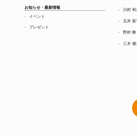
お知らせ・最新情報
川村 和
イベント
玉井 新
プレゼント
野村 舞
三木 優