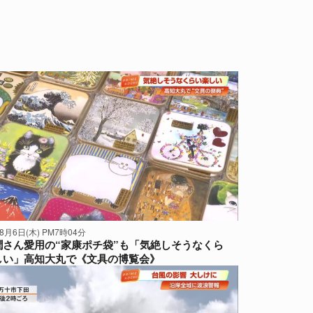
年8月6日(木) PM7時04分
潤さん愛用の“家康ポチ袋”も「気絶しそうなくら
しい」高知大丸で《文具の博覧会》