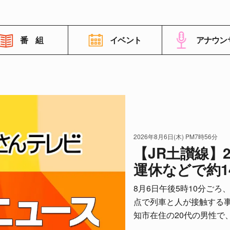
番 組
イベント
アナウン
番組情報
高知さんさんテレビについて
2026年8月6日(木) PM7時56分
イベント情報
【JR土讃線
運休などで約1
FNNビデオポスト（投稿）
8月6日午後5時10分ごろ
点で列車と人が接触する
ご意見・ご感想・ご要望
知市在住の20代の男性で、