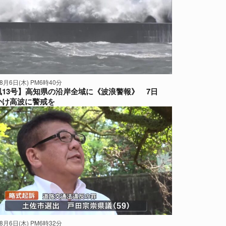
年8月6日(木) PM6時40分
風13号】高知県の沿岸全域に《波浪警報》 7日
かけ高波に警戒を
年8月6日(木) PM6時32分