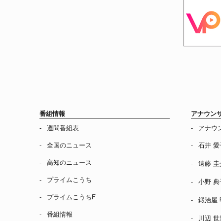
番組情報
アナウン
週間番組表
アナウ
全国のニュース
石井 愛
高知のニュース
遠藤 圭
プライムこうち
小野 典
プライムこうちF
鍛治屋 
番組情報
川辺 世