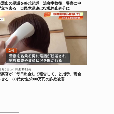
市選出の県議を略式起訴 追突事故後、警察に申
ず立ち去る 自民党県連は役職停止処分に
年8月5日(水) PM7時12分
警察官が「毎日出金して報告して」と指示、現金
せる 80代女性が900万円の詐欺被害