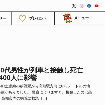
閉じる
サー
プレゼント
メニュー
】20代男性が列車と接触し死亡
400人に影響
、JR土讃線の薊野駅から高知駅方向に870メートルの地
事故がありました。 警察によりますと、接触したのは高
高知市内の病院に救急［...］