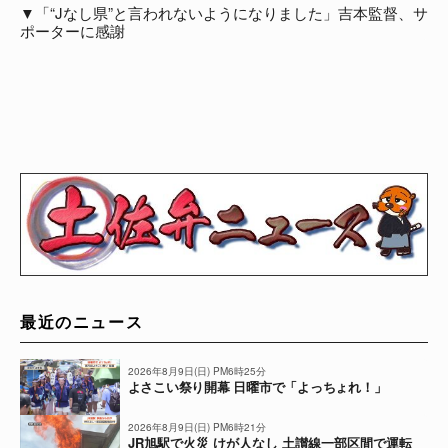
▼「“Jなし県”と言われないようになりました」吉本監督、サ
ポーターに感謝
最近のニュース
2026年8月9日(日) PM6時25分
よさこい祭り開幕 日曜市で「よっちょれ！」
2026年8月9日(日) PM6時21分
JR旭駅で火災 けが人なし 土讃線一部区間で運転