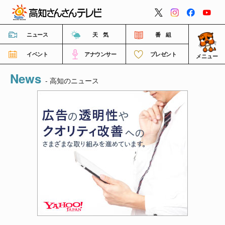
閉じる
ニュース
天 気
番 組
イベント
アナウンサー
プレゼント
メニュー
News
番組情報
- 高知のニュース
高知さんさんテレビについて
イベント情報
FNNビデオポスト（投稿）
ご意見・ご感想・ご要望