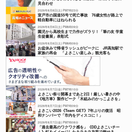
見合わせ
2026年8月8日(土) PM7時23分
室戸市の国道55号で死亡事故 76歳女性が路上で
軽自動車にはねられる
2026年8月8日(土) PM6時09分
園児から高校生まで力作がズラリ！「筆の友 学童
生徒書展」表彰式
2026年8月8日(土) PM6時09分
お盆休みで帰省ラッシュがピークに JR高知駅で
家族の再会 「よさこい楽しみ」観光客も
2026年8月7日(金) PM7時10分
よさこい祭り開幕まであと2日！厳しい暑さの中
《地方車》製作ピーク「木組みのかっこよさを」
2026年8月7日(金) PM7時09分
よさこい2026《Team GET》7年ぶりの復活 昭
和ナンバーで「市内をディスコに！」
2026年8月7日(金) PM7時08分
「過去最高のワクワク感を」《DDよさこいチー
ム》虹をイメージしたキラキラ衣装で魅せる