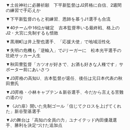
▼土佐神社に必勝祈願 下平新監督はJ2昇格に自信、2週間
の練習で手応えか
▼下平新監督のもと初練習、恩師を慕うJ1選手も合流
▼40チーム中16位が確定 吉本監督率いる最終戦、格上の
J2・大宮に先制するも惜敗
▼黒潮町は井上聖也選手、「応援大使」で地域活性化
▼失明の危機も「逆輸入」でJリーガーに 松本光平選手の
壮絶サッカー人生
▼秋田豊監督「カツオが好きで、お酒も好きな人種です」サ
ポーター前にあいさつ
▼J3昇格の高知U、吉本監督が退任、後任は元日本代表の秋
田豊氏
▼J3昇格・小林キャプテン＆新谷選手、今だから言える苦難
の道のり
▼《Jの扉》開いた先制ゴール「信じてクロスを上げてくれ
た」新谷聖基選手
▼Jの舞台は「高知の全員の力」ユナイテッド内田優晟選
手、勝利を決定づけた追加点