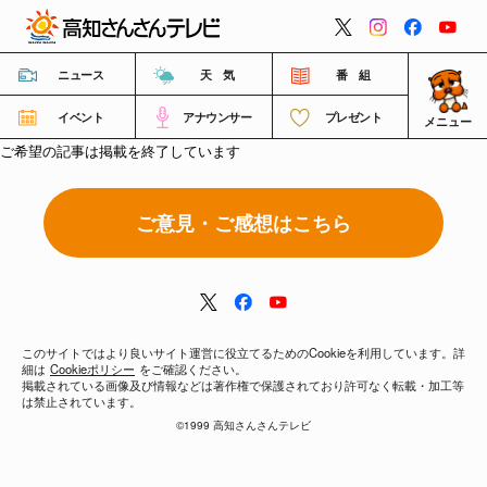
閉じる
ニュース
天 気
番 組
イベント
アナウンサー
プレゼント
メニュー
ご希望の記事は掲載を終了しています
番組情報
ご意見・ご感想はこちら
高知さんさんテレビについて
イベント情報
このサイトではより良いサイト運営に役立てるためのCookieを利用しています。詳
細は
Cookieポリシー
をご確認ください。
FNNビデオポスト（投稿）
掲載されている画像及び情報などは著作権で保護されており許可なく転載・加工等
は禁止されています。
©1999 高知さんさんテレビ
ご意見・ご感想・ご要望