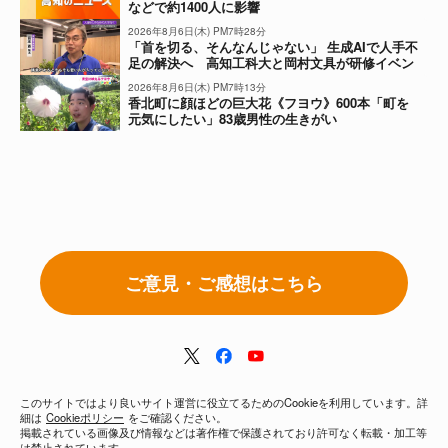
などで約1400人に影響
2026年8月6日(木) PM7時28分
「首を切る、そんなんじゃない」 生成AIで人手不
足の解決へ 高知工科大と岡村文具が研修イベン
ト
2026年8月6日(木) PM7時13分
香北町に顔ほどの巨大花《フヨウ》600本「町を
元気にしたい」83歳男性の生きがい
ご意見・ご感想はこちら
このサイトではより良いサイト運営に役立てるためのCookieを利用しています。詳
細は
Cookieポリシー
をご確認ください。
掲載されている画像及び情報などは著作権で保護されており許可なく転載・加工等
は禁止されています。