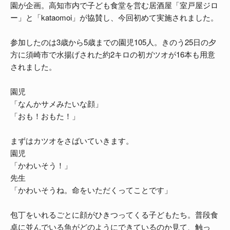
園が企画。高知市内で子ども食堂を営む居酒屋「室戸屋ジロ
ー」と「kataomoi」が協賛し、今回初めて実施されました。
参加したのは3歳から5歳までの園児105人。きのう25日の夕
方に須崎市で水揚げされた約2キロの初ガツオが16本も用意
されました。
園児
「なんかサメみたいな顔」
「おも！おもた！」
まずはカツオをさばいていきます。
園児
「かわいそう！」
先生
「かわいそうね。命をいただくってことです」
包丁をいれるごとに顔がひきつってくる子どもたち。普段食
卓に並んでいる魚がどのようにできているのか見て、触っ