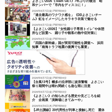
よさこい2026《Team GET》7年ぶりの復活 昭
和ナンバーで「市内をディスコに！」
2026年8月7日(金) PM7時08分
「過去最高のワクワク感を」《DDよさこいチー
ム》虹をイメージしたキラキラ衣装で魅せる
2026年8月7日(金) PM7時07分
【よさこい2026】“女性踊り子専用トイレ”や休憩
所など設置へ 踊り子や観客の熱中症対策に
2026年8月7日(金) PM7時06分
「四国の新幹線」国が実現可能性を調査へ 浜田
知事「南海トラフ地震の復興でも重要」
2026年8月7日(金) PM7時04分
【台風13号】幡多の沿岸部に波浪警報 よさこい
祭り期間中は晴れ間続くも急な雨に注意
2026年8月7日(金) PM7時03分
《よさこい》の知られざる歴史や見どころを紹
介 企画展「演舞場にきてみーや」
2026年8月6日(木) PM7時56分
【JR土讃線】20代男性が列車と接触し死亡 運休