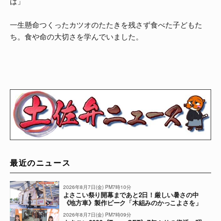
ば」
一生懸命つくったカツオのたたきを残さず食べた子どもた
ち。食や命の大切さを学んでいました。
最近のニュース
2026年8月7日(金) PM7時10分
よさこい祭り開幕まであと2日！厳しい暑さの中
《地方車》製作ピーク「木組みのかっこよさを」
2026年8月7日(金) PM7時09分