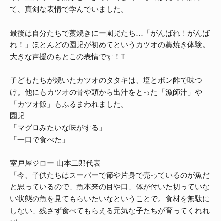
て、真剣な表情で学んでいました。
最後は自分たちで藁焼きにー園児たち…「がんばれ！がんば
れ！」ほとんどの園児が初めてというカツオの藁焼き体験。
大きな声援のもとこの表情です！T
子どもたちが焼いたカツオのタタキは、塩とポン酢で味つ
け。他にもカツオの骨や頭から出汁をとった「漁師汁」や
「カツオ飯」もふるまわれました。
園児
「マグロみたいな味がする」
「一口で食べた」
室戸屋ジロー 山本二郎代表
「今、子供たちはスーパーで節や片身で売っているのが魚だ
と思っているので、魚本来の目や口、体が付いた切っていな
い状態の魚を見てもらいたいなということで。食材を無駄に
しない、残さず食べてもらえる元気な子たちが育ってくれれ