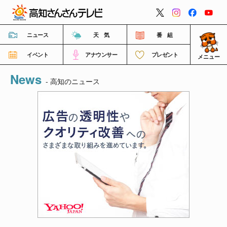
閉じる
ニュース
天 気
番 組
イベント
アナウンサー
プレゼント
メニュー
News
番組情報
- 高知のニュース
高知さんさんテレビについて
イベント情報
FNNビデオポスト（投稿）
ご意見・ご感想・ご要望