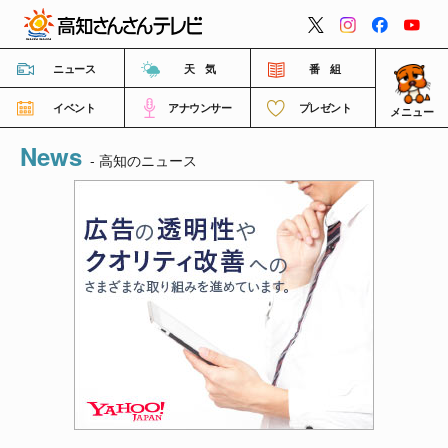
閉じる
ニュース
天 気
番 組
イベント
アナウンサー
プレゼント
メニュー
News
番組情報
- 高知のニュース
高知さんさんテレビについて
イベント情報
FNNビデオポスト（投稿）
ご意見・ご感想・ご要望