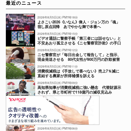
最近のニュース
2026年8月5日(水) PM7時18分
よさこい2026《いなん》偉人・ジョン万の「魂」
宿し原点回帰 あでやかな舞で本番へ
2026年8月5日(水) PM7時15分
ビデオ通話に警察手帳「第三者には話せない」と
不安あおり孤立させる《ニセ警察官詐欺》の手口
2026年8月5日(水) PM7時12分
ニセ警察官が「毎日出金して報告して」と指示、
現金発送させる 80代女性が900万円の詐欺被害
2026年8月5日(水) PM7時11分
消費税減税は《手放しで喜べない》売上7％減に
直結する農家が所得補償を訴える
2026年8月5日(水) PM7時09分
高知県知事が消費税減税に強い懸念 代替財源示
されず、県と市町村で118億円の減収見込み
2026年8月5日(水) PM7時06分