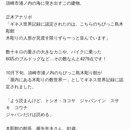
須崎市浦ノ内の海に突き出すこの建物。
正木アナリポ
「ギネス世界記録に認定されたのは、こちらのちびっこ島木
彫館
木彫りの人形が見渡す限りずらーっと並んでいます」
数十キロの重さの大きなカニや、バイクに乗った
60匹のブルドッグなど…その数なんと4279点です！
10月下旬、須崎市浦ノ内のちびっこ島木彫り館が
「屋内にある木彫りの数世界一」としてギネス世界記録に認
定されました。
「よう読まんけど、トシオ・ヨコヤ ジャパンイン スサ
キ コウチ
ジャパンだけは読める」
木彫館の館長、横矢年夫さん、81歳。