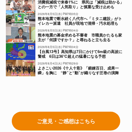
消費税減税で来春1%に 県民は「減税は助かる」
との一方で「人気取り」と慎重な受け止めも
2026年8月5日(水) PM7時05分
熊本地震で断水続く八代市へ「ミタニ建設」がト
イレカー派遣 社員が現地で清掃・汚水処理も
2026年8月5日(水) PM7時04分
熊本地震の募金求める不審者 市職員かたるも家
主が「何課ですか？」と尋ねると立ち去る
2026年8月5日(水) PM7時04分
【台風13号】高知県は7日にかけて6m級の高波に
警戒 6日は36℃超えの猛暑になる予想
2026年8月4日(火) PM7時29分
よさこい2026《十人十彩》「鍛錬百日、成果一
瞬」を胸に “静”と“動”が織りなす圧巻の演舞
ご意見・ご感想はこちら