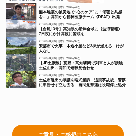
2026年8月6日(木) PM6時49分
熊本地震の被災地で“心のケア”に「傾聴と共感
を…」高知から精神医療チーム《DPAT》出発
2026年8月6日(木) PM6時40分
【台風13号】高知県の沿岸全域に《波浪警報》
7日夜にかけ高波に警戒を
2026年8月6日(木) PM6時37分
安芸市で火事 木造小屋など3棟が燃える けが
人なし
2026年8月6日(木) PM6時34分
【JR土讃線】薊野・高知駅間で列車と人が接触
土佐山田～高知で運転見合わせ
2026年8月6日(木) PM6時32分
土佐市選出の県議を略式起訴 追突事故後、警察
に申告せず立ち去る 自民党県連は役職停止処分
に
ご意見・ご感想はこちら