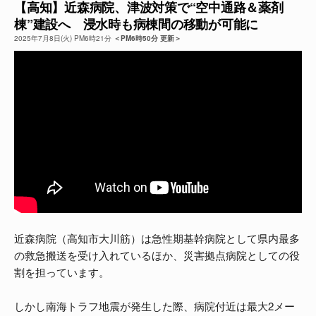
【高知】近森病院、津波対策で“空中通路＆薬剤
棟”建設へ 浸水時も病棟間の移動が可能に
よくある質問
2025年7月8日(火) PM6時21分
＜PM6時50分 更新＞
近森病院（高知市大川筋）は急性期基幹病院として県内最多
の救急搬送を受け入れているほか、災害拠点病院としての役
割を担っています。
しかし南海トラフ地震が発生した際、病院付近は最大2メー