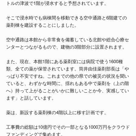
トルの津波で1階が浸水すると予想されています。
そこで浸水時でも病棟間を移動できる空中通路と6階建ての
薬剤棟を建設することにしました。
空中通路は本館から非常食を備蓄している北館や総合心療セ
ンターとつながるもので、建物の3階部分に設置されます。
また、現在、本館1階にある薬剤室には病院で使う1600種
類、全ての薬が保管されています。筒井由佳薬剤部長は「や
っぱり不安ですね。これまでの他の県での被災の状況を聞い
ていると、わずかな時間に、揺れもある中で薬剤を（上の階
へ）持って上がることがいかに難しいことか今、実感してい
ます」と話しています。
薬は、新設する薬剤棟の4階以上に移す計画です。
工事費の総額は10億円でその一部となる1000万円をクラウド
ファンディングで集めます。