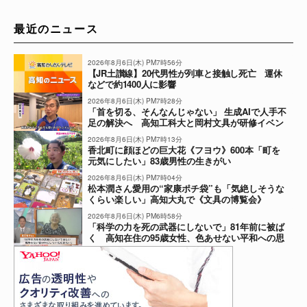
最近のニュース
2026年8月6日(木) PM7時56分
【JR土讃線】20代男性が列車と接触し死亡 運休
などで約1400人に影響
2026年8月6日(木) PM7時28分
「首を切る、そんなんじゃない」 生成AIで人手不
足の解決へ 高知工科大と岡村文具が研修イベン
ト
2026年8月6日(木) PM7時13分
香北町に顔ほどの巨大花《フヨウ》600本「町を
元気にしたい」83歳男性の生きがい
2026年8月6日(木) PM7時04分
松本潤さん愛用の“家康ポチ袋”も「気絶しそうな
くらい楽しい」高知大丸で《文具の博覧会》
2026年8月6日(木) PM6時58分
「科学の力を死の武器にしないで」81年前に被ば
く 高知在住の95歳女性、色あせない平和への思
い