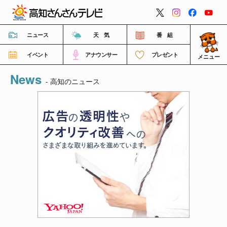
閉じる
ニュース
天 気
番 組
イベント
アナウンサー
プレゼント
メニュー
News
番組情報
- 高知のニュース
高知さんさんテレビについて
イベント情報
FNNビデオポスト（投稿）
ご意見・ご感想・ご要望