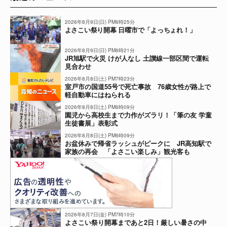
2026年8月9日(日) PM6時25分
よさこい祭り開幕 日曜市で「よっちょれ！」
2026年8月9日(日) PM6時21分
JR旭駅で火災 けが人なし 土讃線一部区間で運転
見合わせ
2026年8月8日(土) PM7時23分
室戸市の国道55号で死亡事故 76歳女性が路上で
軽自動車にはねられる
2026年8月8日(土) PM6時09分
園児から高校生まで力作がズラリ！「筆の友 学童
生徒書展」表彰式
2026年8月8日(土) PM6時09分
お盆休みで帰省ラッシュがピークに JR高知駅で
家族の再会 「よさこい楽しみ」観光客も
2026年8月7日(金) PM7時10分
よさこい祭り開幕まであと2日！厳しい暑さの中