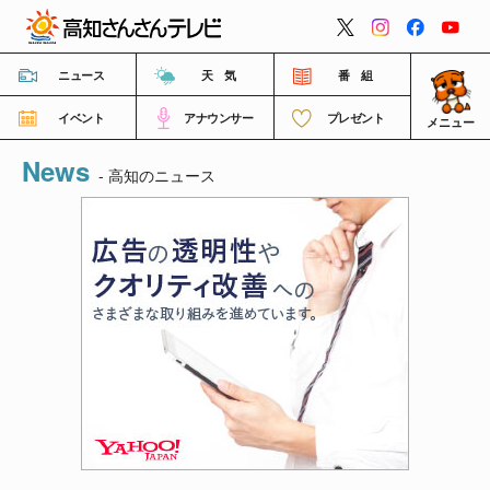
閉じる
ニュース
天 気
番 組
イベント
アナウンサー
プレゼント
メニュー
News
番組情報
- 高知のニュース
高知さんさんテレビについて
イベント情報
FNNビデオポスト（投稿）
ご意見・ご感想・ご要望