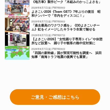
《地方車》製作ピーク「木組みのかっこよさを」
2026年8月7日(金) PM7時09分
よさこい2026《Team GET》7年ぶりの復活 昭
和ナンバーで「市内をディスコに！」
2026年8月7日(金) PM7時08分
「過去最高のワクワク感を」《DDよさこいチー
ム》虹をイメージしたキラキラ衣装で魅せる
2026年8月7日(金) PM7時07分
【よさこい2026】“女性踊り子専用トイレ”や休憩
所など設置へ 踊り子や観客の熱中症対策に
2026年8月7日(金) PM7時06分
「四国の新幹線」国が実現可能性を調査へ 浜田
知事「南海トラフ地震の復興でも重要」
ご意見・ご感想はこちら