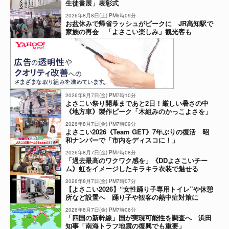
生徒書展」表彰式
2026年8月8日(土) PM6時09分
お盆休みで帰省ラッシュがピークに JR高知駅で
家族の再会 「よさこい楽しみ」観光客も
2026年8月7日(金) PM7時10分
よさこい祭り開幕まであと2日！厳しい暑さの中
《地方車》製作ピーク「木組みのかっこよさを」
2026年8月7日(金) PM7時09分
よさこい2026《Team GET》7年ぶりの復活 昭
和ナンバーで「市内をディスコに！」
2026年8月7日(金) PM7時08分
「過去最高のワクワク感を」《DDよさこいチー
ム》虹をイメージしたキラキラ衣装で魅せる
2026年8月7日(金) PM7時07分
【よさこい2026】“女性踊り子専用トイレ”や休憩
所など設置へ 踊り子や観客の熱中症対策に
2026年8月7日(金) PM7時06分
「四国の新幹線」国が実現可能性を調査へ 浜田
知事「南海トラフ地震の復興でも重要」