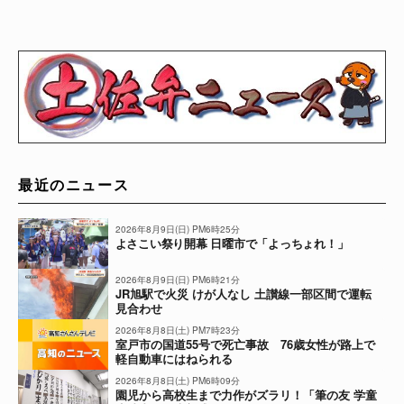
最近のニュース
2026年8月9日(日) PM6時25分
よさこい祭り開幕 日曜市で「よっちょれ！」
2026年8月9日(日) PM6時21分
JR旭駅で火災 けが人なし 土讃線一部区間で運転
見合わせ
2026年8月8日(土) PM7時23分
室戸市の国道55号で死亡事故 76歳女性が路上で
軽自動車にはねられる
2026年8月8日(土) PM6時09分
園児から高校生まで力作がズラリ！「筆の友 学童