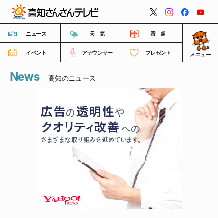
閉じる
ニュース
天 気
番 組
イベント
アナウンサー
プレゼント
メニュー
News
番組情報
- 高知のニュース
高知さんさんテレビについて
イベント情報
FNNビデオポスト（投稿）
ご意見・ご感想・ご要望