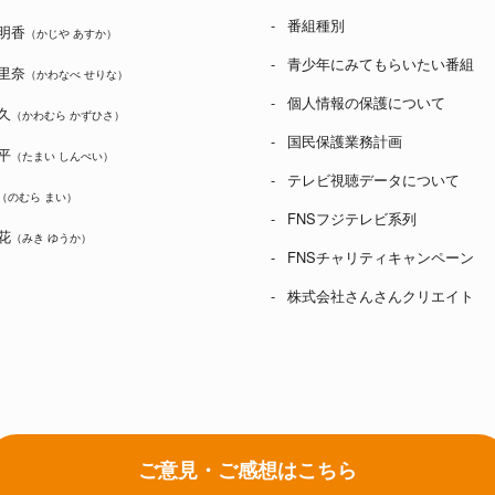
番組種別
明香
（かじや あすか）
青少年にみてもらいたい番組
里奈
（かわなべ せりな）
個人情報の保護について
久
（かわむら かずひさ）
国民保護業務計画
平
（たまい しんぺい）
テレビ視聴データについて
（のむら まい）
FNSフジテレビ系列
花
（みき ゆうか）
FNSチャリティキャンペーン
株式会社さんさんクリエイト
ご意見・ご感想はこちら