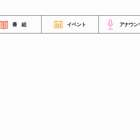
番 組
イベント
アナウン
番組情報
高知さんさんテレビについて
イベント情報
FNNビデオポスト（投稿）
ご意見・ご感想・ご要望