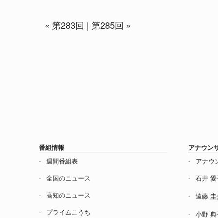
«
第283回
|
第285回
»
番組情報
アナウン
週間番組表
アナウ
全国のニュース
石井 愛
高知のニュース
遠藤 圭
プライムこうち
小野 典