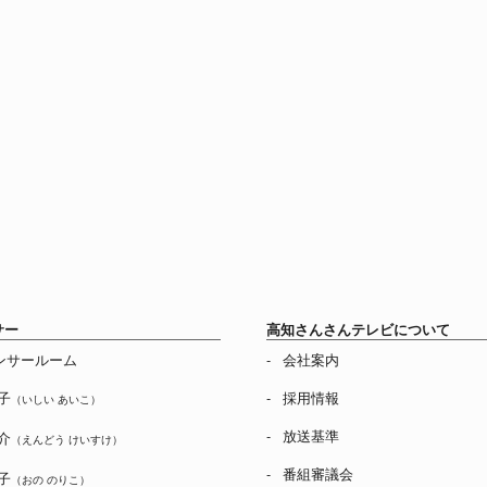
サー
高知さんさんテレビについて
ンサールーム
会社案内
子
採用情報
（いしい あいこ）
放送基準
介
（えんどう けいすけ）
番組審議会
子
（おの のりこ）