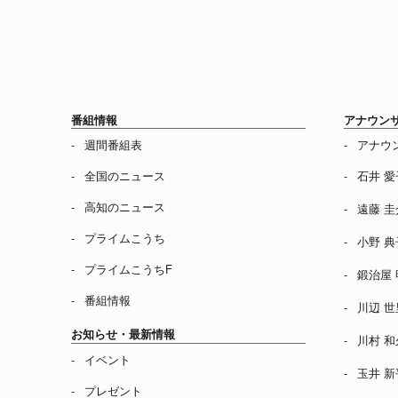
番組情報
アナウン
週間番組表
アナウ
全国のニュース
石井 愛
高知のニュース
遠藤 圭
プライムこうち
小野 典
プライムこうちF
鍛治屋 
番組情報
川辺 世
お知らせ・最新情報
川村 和
イベント
玉井 新
プレゼント