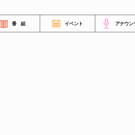
番 組
イベント
アナウン
番組情報
高知さんさんテレビについて
イベント情報
FNNビデオポスト（投稿）
ご意見・ご感想・ご要望