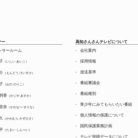
サー
高知さんさんテレビについて
ンサールーム
会社案内
子
採用情報
（いしい あいこ）
放送基準
介
（えんどう けいすけ）
番組審議会
子
（おの のりこ）
番組種別
明香
（かじや あすか）
青少年にみてもらいたい番組
里奈
（かわなべ せりな）
個人情報の保護について
久
（かわむら かずひさ）
国民保護業務計画
平
（たまい しんぺい）
テレビ視聴データについて