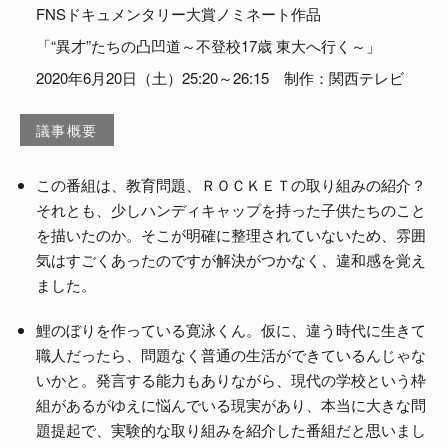
FNSドキュメンタリー大賞ノミネート作品
よくある質問
「“異才”たちの凸凹道～不登校17歳 東大へ行く～」
2020年6月20日（土）25:20～26:15 制作：関西テレビ
議事概要
この番組は、教育問題、ＲＯＣＫＥＴの取り組みの紹介？
それとも、少しハンディキャップを持った子供たちのこと
を描いたのか。そこが明確に整理されていないため、雰囲
気はすごくあったのですが解決がつかなく、違和感を覚え
ました。
鯉のぼりを作っている寛泳くん。仮に、違う時代に生きて
職人だったら、問題なく普通の生活ができているんじゃな
いかと。発言する能力もありながら、現代の学校という枠
組があるがゆえに悩んでいる現実があり、本当に大きな問
題提起で、実験的な取り組みを紹介した番組だと思いまし