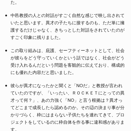
た。
中邑教授の人との対話がすごく自然な感じで映し出されて
いたと思います。異才の子たちに接するのも、ただ単に擁
護するだけじゃなく、きちっとした対話をされていたのが
すごく印象に残りました。
この取り組みは、庇護、セーフティーネットとして、社会
が彼らをどう守っていくかという話ではなく、社会がどう
受け入れるんだという問題を客観的に伝えており、構成的
にも優れた内容だと思いました。
彼らが異才になったかと聞くと「NOだ」と教授が言われ
ていたのですが、「いったい、ＲＯＣＫＥＴにとっての異
才って何？」、あの力強く「NO」と言う根拠は？異才っ
てどこまで成長したら認めるのか。その辺の決まり事が分
かりづらく、枠にはまらない子供たちを連れてきて、プロ
ジェクトをしているのに枠自体を作る事に違和感がありま
す。