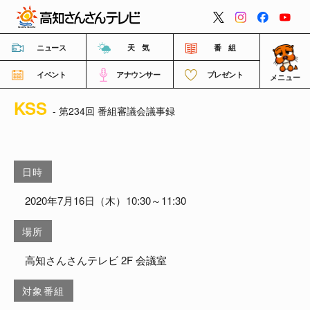
閉じる
ニュース
天 気
番 組
イベント
アナウンサー
プレゼント
メニュー
KSS
番組情報
- 第234回 番組審議会議事録
高知さんさんテレビについて
日時
イベント情報
2020年7月16日（木）10:30～11:30
場所
FNNビデオポスト（投稿）
高知さんさんテレビ 2F 会議室
ご意見・ご感想・ご要望
対象番組