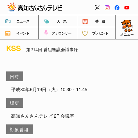
閉じる
ニュース
天 気
番 組
イベント
アナウンサー
プレゼント
メニュー
KSS
番組情報
- 第214回 番組審議会議事録
高知さんさんテレビについて
日時
イベント情報
平成30年6月19日（火）10:30～11:45
場所
FNNビデオポスト（投稿）
高知さんさんテレビ 2F 会議室
ご意見・ご感想・ご要望
対象番組