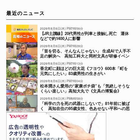
最近のニュース
2026年8月6日(木) PM7時56分
【JR土讃線】20代男性が列車と接触し死亡 運休
などで約1400人に影響
2026年8月6日(木) PM7時28分
「首を切る、そんなんじゃない」 生成AIで人手不
足の解決へ 高知工科大と岡村文具が研修イベン
ト
2026年8月6日(木) PM7時13分
香北町に顔ほどの巨大花《フヨウ》600本「町を
元気にしたい」83歳男性の生きがい
2026年8月6日(木) PM7時04分
松本潤さん愛用の“家康ポチ袋”も「気絶しそうな
くらい楽しい」高知大丸で《文具の博覧会》
2026年8月6日(木) PM6時58分
「科学の力を死の武器にしないで」81年前に被ば
く 高知在住の95歳女性、色あせない平和への思
い