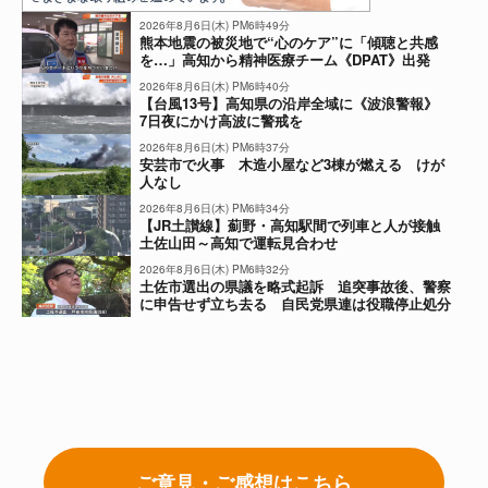
2026年8月6日(木) PM6時49分
熊本地震の被災地で“心のケア”に「傾聴と共感
を…」高知から精神医療チーム《DPAT》出発
2026年8月6日(木) PM6時40分
【台風13号】高知県の沿岸全域に《波浪警報》
7日夜にかけ高波に警戒を
2026年8月6日(木) PM6時37分
安芸市で火事 木造小屋など3棟が燃える けが
人なし
2026年8月6日(木) PM6時34分
【JR土讃線】薊野・高知駅間で列車と人が接触
土佐山田～高知で運転見合わせ
2026年8月6日(木) PM6時32分
土佐市選出の県議を略式起訴 追突事故後、警察
に申告せず立ち去る 自民党県連は役職停止処分
に
ご意見・ご感想はこちら