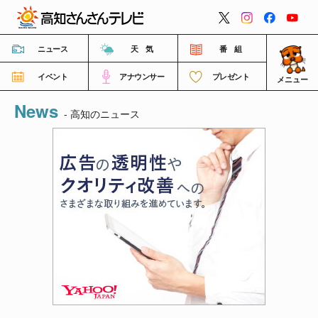
閉じる
ニュース
天 気
番 組
イベント
アナウンサー
プレゼント
メニュー
News
番組情報
- 高知のニュース
高知さんさんテレビについて
イベント情報
FNNビデオポスト（投稿）
ご意見・ご感想・ご要望