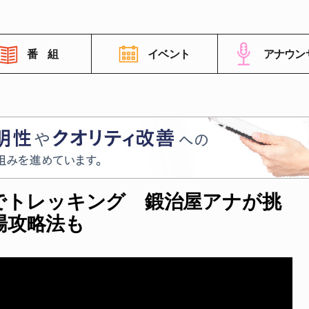
番 組
イベント
アナウン
番組情報
高知さんさんテレビについて
でトレッキング 鍛治屋アナが挑
イベント情報
場攻略法も
FNNビデオポスト（投稿）
ご意見・ご感想・ご要望