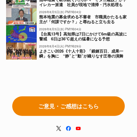
イレカー派遣 社員が現地で清掃・汚水処理も
2026年8月5日(水) PM7時04分
熊本地震の募金求める不審者 市職員かたるも家
主が「何課ですか？」と尋ねると立ち去る
2026年8月5日(水) PM7時04分
【台風13号】高知県は7日にかけて6m級の高波に
警戒 6日は36℃超えの猛暑になる予想
2026年8月4日(火) PM7時29分
よさこい2026《十人十彩》「鍛錬百日、成果一
瞬」を胸に “静”と“動”が織りなす圧巻の演舞
ご意見・ご感想はこちら