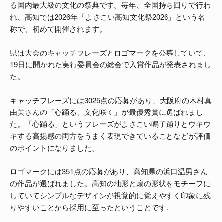
る国内最大級の文化の祭典です。毎年、全国持ち回りで行わ
れ、高知では2026年「よさこい高知文化祭2026」という名
称で、初めて開催されます。
県は大会のキャッチフレーズとロゴマークを公募していて、
19日に開かれた実行委員会の総会で入賞作品が発表されまし
た。
キャッチフレーズには3025点の応募があり、大阪府の木村真
由美さんの「心踊る、文化咲く」が最優秀賞に選ばれまし
た。「心踊る」というフレーズがよさこい鳴子踊りとウキウ
キする高揚感の両方をうまく表現できていることなどが評価
のポイントになりました。
ロゴマークには351点の応募があり、高知県の浜口温男さん
の作品が選ばれました。高知の地形と扇の形状をモチーフに
していてシンプルなデザインが視覚的に覚えやすく印象に残
りやすいことから採用に至ったということです。