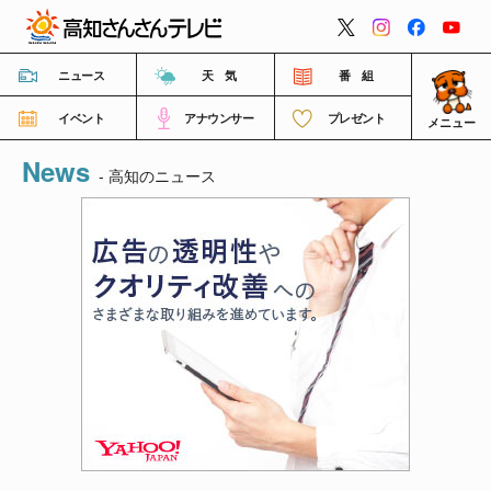
閉じる
ニュース
天 気
番 組
イベント
アナウンサー
プレゼント
メニュー
News
番組情報
- 高知のニュース
高知さんさんテレビについて
イベント情報
FNNビデオポスト（投稿）
ご意見・ご感想・ご要望