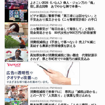
よさこい2026《いなん》偉人・ジョン万の「魂」
宿し原点回帰 あでやかな舞で本番へ
2026年8月5日(水) PM7時15分
ビデオ通話に警察手帳「第三者には話せない」と
不安あおり孤立させる《ニセ警察官詐欺》の手口
2026年8月5日(水) PM7時12分
ニセ警察官が「毎日出金して報告して」と指示、
現金発送させる 80代女性が900万円の詐欺被害
2026年8月5日(水) PM7時11分
消費税減税は《手放しで喜べない》売上7％減に
直結する農家が所得補償を訴える
2026年8月5日(水) PM7時09分
高知県知事が消費税減税に強い懸念 代替財源示
されず、県と市町村で118億円の減収見込み
2026年8月5日(水) PM7時06分
消費税減税で来春1%に 県民は「減税は助かる」
との一方で「人気取り」と慎重な受け止めも
2026年8月5日(水) PM7時05分
熊本地震で断水続く八代市へ「ミタニ建設」がト