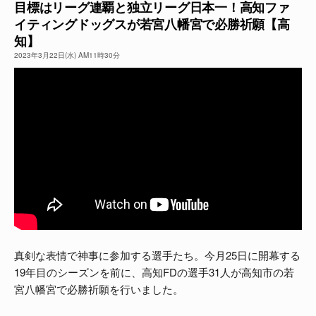
目標はリーグ連覇と独立リーグ日本一！高知ファ
イティングドッグスが若宮八幡宮で必勝祈願【高
よくある質問
知】
2023年3月22日(水) AM11時30分
真剣な表情で神事に参加する選手たち。今月25日に開幕する
19年目のシーズンを前に、高知FDの選手31人が高知市の若
宮八幡宮で必勝祈願を行いました。