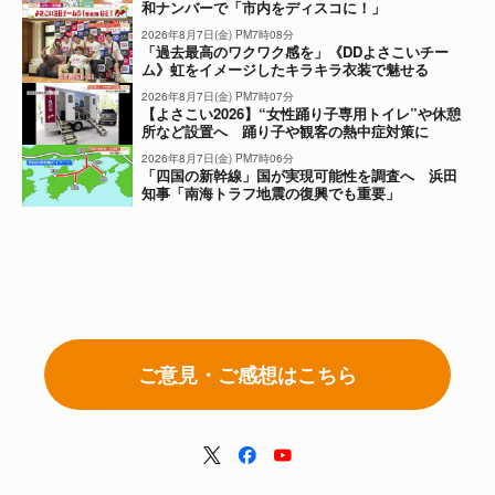
和ナンバーで「市内をディスコに！」
2026年8月7日(金) PM7時08分
「過去最高のワクワク感を」《DDよさこいチー
ム》虹をイメージしたキラキラ衣装で魅せる
2026年8月7日(金) PM7時07分
【よさこい2026】“女性踊り子専用トイレ”や休憩
所など設置へ 踊り子や観客の熱中症対策に
2026年8月7日(金) PM7時06分
「四国の新幹線」国が実現可能性を調査へ 浜田
知事「南海トラフ地震の復興でも重要」
ご意見・ご感想はこちら