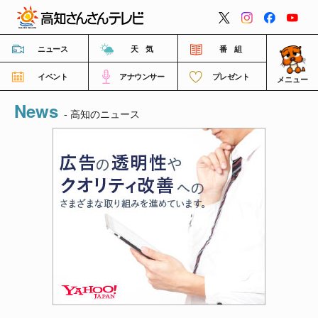
閉じる
ニュース
天 気
番 組
イベント
アナウンサー
プレゼント
メニュー
News
番組情報
- 高知のニュース
高知さんさんテレビについて
イベント情報
FNNビデオポスト（投稿）
ご意見・ご感想・ご要望