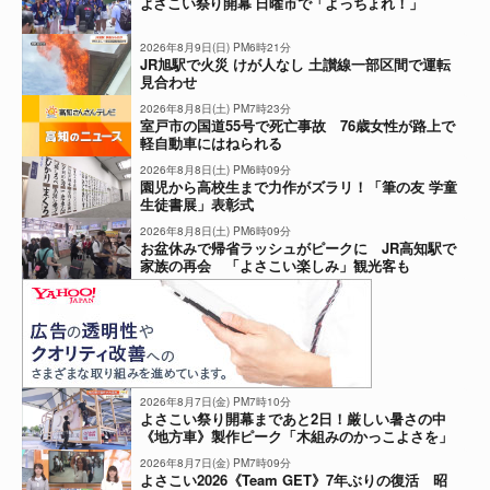
よさこい祭り開幕 日曜市で「よっちょれ！」
2026年8月9日(日) PM6時21分
JR旭駅で火災 けが人なし 土讃線一部区間で運転
見合わせ
2026年8月8日(土) PM7時23分
室戸市の国道55号で死亡事故 76歳女性が路上で
軽自動車にはねられる
2026年8月8日(土) PM6時09分
園児から高校生まで力作がズラリ！「筆の友 学童
生徒書展」表彰式
2026年8月8日(土) PM6時09分
お盆休みで帰省ラッシュがピークに JR高知駅で
家族の再会 「よさこい楽しみ」観光客も
2026年8月7日(金) PM7時10分
よさこい祭り開幕まであと2日！厳しい暑さの中
《地方車》製作ピーク「木組みのかっこよさを」
2026年8月7日(金) PM7時09分
よさこい2026《Team GET》7年ぶりの復活 昭