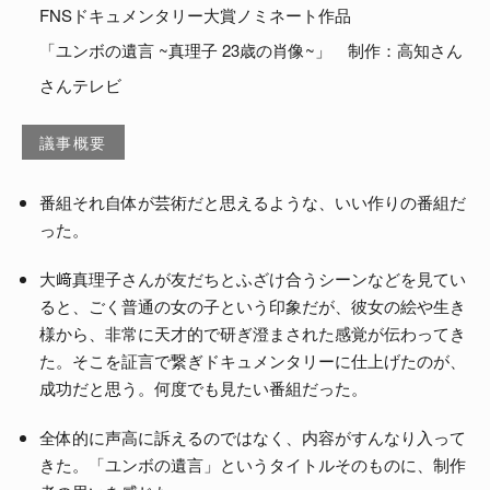
FNSドキュメンタリー大賞ノミネート作品
よくある質問
「ユンボの遺言 ~真理子 23歳の肖像~」 制作：高知さん
さんテレビ
議事概要
番組それ自体が芸術だと思えるような、いい作りの番組だ
った。
大﨑真理子さんが友だちとふざけ合うシーンなどを見てい
ると、ごく普通の女の子という印象だが、彼女の絵や生き
様から、非常に天才的で研ぎ澄まされた感覚が伝わってき
た。そこを証言で繋ぎドキュメンタリーに仕上げたのが、
成功だと思う。何度でも見たい番組だった。
全体的に声高に訴えるのではなく、内容がすんなり入って
きた。「ユンボの遺言」というタイトルそのものに、制作