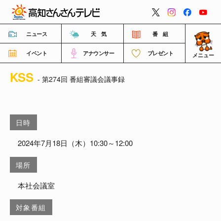
閉じる
ニュース
天 気
番 組
イベント
アナウンサー
プレゼント
メニュー
KSS
番組情報
- 第274回 番組審議会議事録
高知さんさんテレビについて
日時
イベント情報
2024年7月18日（木）10:30～12:00
場所
FNNビデオポスト（投稿）
本社会議室
ご意見・ご感想・ご要望
対象番組