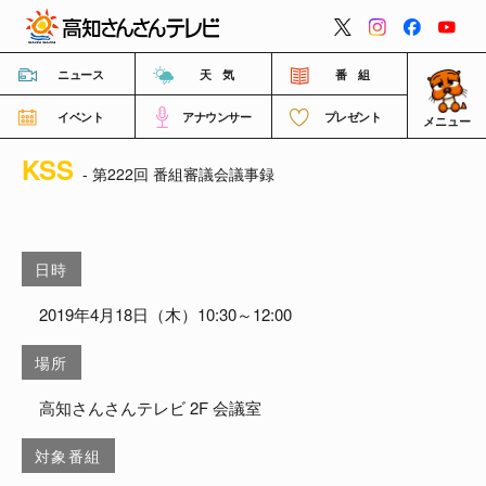
閉じる
ニュース
天 気
番 組
イベント
アナウンサー
プレゼント
メニュー
KSS
番組情報
- 第222回 番組審議会議事録
高知さんさんテレビについて
日時
イベント情報
2019年4月18日（木）10:30～12:00
場所
FNNビデオポスト（投稿）
高知さんさんテレビ 2F 会議室
ご意見・ご感想・ご要望
対象番組