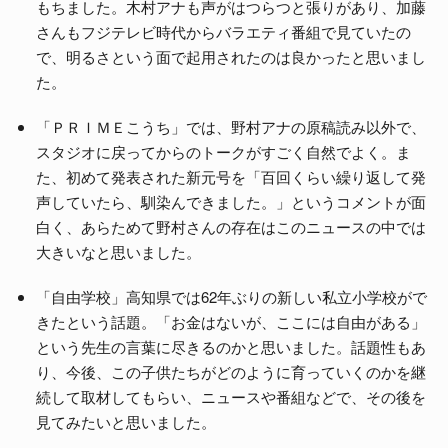
もちました。木村アナも声がはつらつと張りがあり、加藤
さんもフジテレビ時代からバラエティ番組で見ていたの
で、明るさという面で起用されたのは良かったと思いまし
た。
「ＰＲＩＭＥこうち」では、野村アナの原稿読み以外で、
スタジオに戻ってからのトークがすごく自然でよく。ま
た、初めて発表された新元号を「百回くらい繰り返して発
声していたら、馴染んできました。」というコメントが面
白く、あらためて野村さんの存在はこのニュースの中では
大きいなと思いました。
「自由学校」高知県では62年ぶりの新しい私立小学校がで
きたという話題。「お金はないが、ここには自由がある」
という先生の言葉に尽きるのかと思いました。話題性もあ
り、今後、この子供たちがどのように育っていくのかを継
続して取材してもらい、ニュースや番組などで、その後を
見てみたいと思いました。