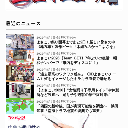
最近のニュース
2026年8月7日(金) PM7時10分
よさこい祭り開幕まであと2日！厳しい暑さの中
《地方車》製作ピーク「木組みのかっこよさを」
2026年8月7日(金) PM7時09分
よさこい2026《Team GET》7年ぶりの復活 昭
和ナンバーで「市内をディスコに！」
2026年8月7日(金) PM7時08分
「過去最高のワクワク感を」《DDよさこいチー
ム》虹をイメージしたキラキラ衣装で魅せる
2026年8月7日(金) PM7時07分
【よさこい2026】“女性踊り子専用トイレ”や休憩
所など設置へ 踊り子や観客の熱中症対策に
2026年8月7日(金) PM7時06分
「四国の新幹線」国が実現可能性を調査へ 浜田
知事「南海トラフ地震の復興でも重要」