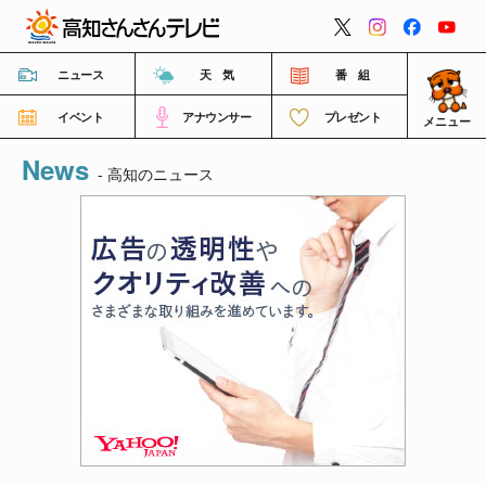
閉じる
ニュース
天 気
番 組
イベント
アナウンサー
プレゼント
メニュー
News
番組情報
- 高知のニュース
高知さんさんテレビについて
イベント情報
FNNビデオポスト（投稿）
ご意見・ご感想・ご要望