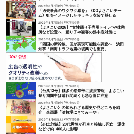
2026年8月7日(金) PM7時08分
「過去最高のワクワク感を」《DDよさこいチー
ム》虹をイメージしたキラキラ衣装で魅せる
2026年8月7日(金) PM7時07分
【よさこい2026】“女性踊り子専用トイレ”や休憩
所など設置へ 踊り子や観客の熱中症対策に
2026年8月7日(金) PM7時06分
「四国の新幹線」国が実現可能性を調査へ 浜田
知事「南海トラフ地震の復興でも重要」
2026年8月7日(金) PM7時04分
【台風13号】幡多の沿岸部に波浪警報 よさこい
祭り期間中は晴れ間続くも急な雨に注意
2026年8月7日(金) PM7時03分
《よさこい》の知られざる歴史や見どころを紹
介 企画展「演舞場にきてみーや」
2026年8月6日(木) PM7時56分
【JR土讃線】20代男性が列車と接触し死亡 運休
などで約1400人に影響