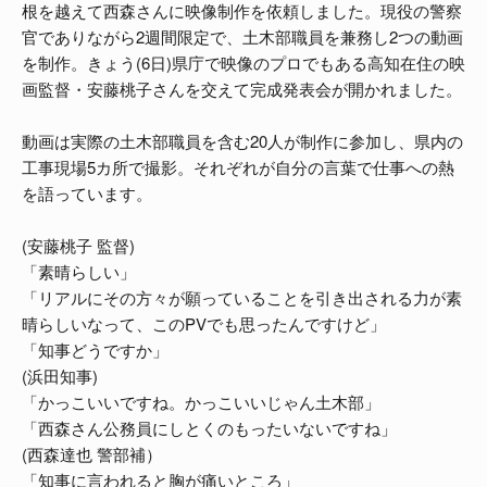
根を越えて西森さんに映像制作を依頼しました。現役の警察
官でありながら2週間限定で、土木部職員を兼務し2つの動画
を制作。きょう(6日)県庁で映像のプロでもある高知在住の映
画監督・安藤桃子さんを交えて完成発表会が開かれました。
動画は実際の土木部職員を含む20人が制作に参加し、県内の
工事現場5カ所で撮影。それぞれが自分の言葉で仕事への熱
を語っています。
(安藤桃子 監督)
「素晴らしい」
「リアルにその方々が願っていることを引き出される力が素
晴らしいなって、このPVでも思ったんですけど」
「知事どうですか」
(浜田知事)
「かっこいいですね。かっこいいじゃん土木部」
「西森さん公務員にしとくのもったいないですね」
(西森達也 警部補）
「知事に言われると胸が痛いところ」