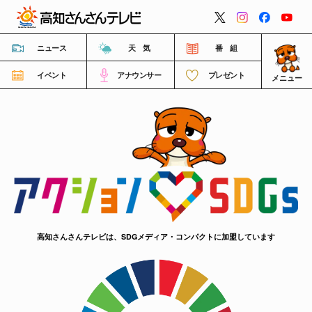
閉じる
ニュース
天 気
番 組
イベント
アナウンサー
プレゼント
メニュー
番組情報
高知さんさんテレビについて
イベント情報
高知さんさんテレビは、SDGメディア・コンパクトに加盟しています
FNNビデオポスト（投稿）
ご意見・ご感想・ご要望