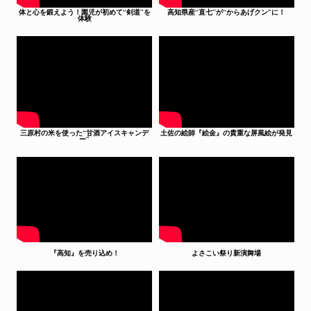
体と心を鍛えよう！園児が初めて“剣道”を
高知県産“直七”が“からあげクン”に！
体験
三原村の米を使った“甘酒アイスキャンデ
土佐の絵師『絵金』の貴重な屏風絵が発見
ー”
『高知』を売り込め！
よさこい祭り新演舞場