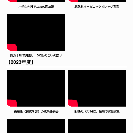
小学生が稚アユ3300匹放流
馬路村オーガニックビレッジ宣言
四万十町で川渡し 500匹のこいのぼり
【2023年度】
高校生《探究学習》の成果発表会
地域のバスをDX、須崎で実証実験