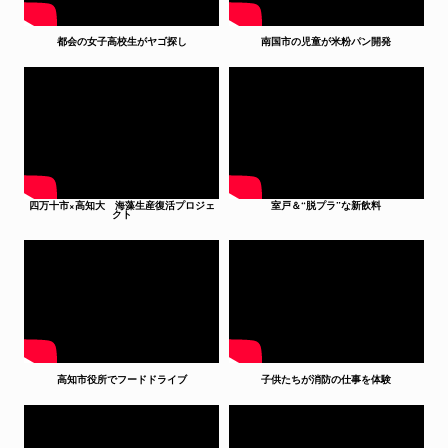
都会の女子高校生がヤゴ探し
南国市の児童が米粉パン開発
四万十市×高知大 海藻生産復活プロジェ
室戸＆“脱プラ”な新飲料
クト
高知市役所でフードドライブ
子供たちが消防の仕事を体験