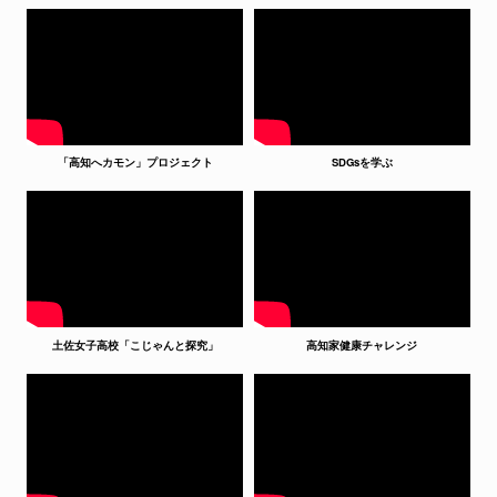
「高知へカモン」プロジェクト
SDGsを学ぶ
土佐女子高校「こじゃんと探究」
高知家健康チャレンジ