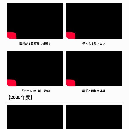
園児が１日店長に挑戦！
子ども食堂フェス
「チーム担任制」始動
騎手と田植え体験
【2025年度】