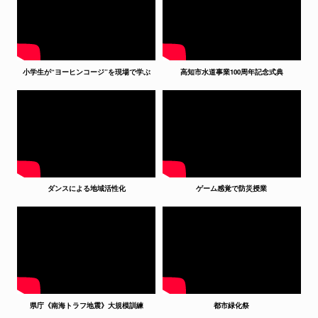
小学生が“ヨーヒンコージ”を現場で学ぶ
高知市水道事業100周年記念式典
ダンスによる地域活性化
ゲーム感覚で防災授業
県庁《南海トラフ地震》大規模訓練
都市緑化祭