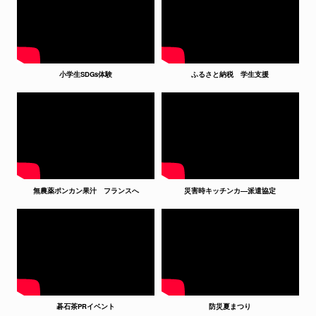
小学生SDGs体験
ふるさと納税 学生支援
無農薬ポンカン果汁 フランスへ
災害時キッチンカ―派遣協定
碁石茶PRイベント
防災夏まつり