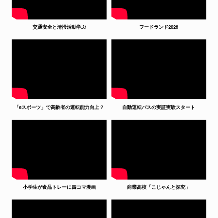
交通安全と清掃活動学ぶ
フードランド2026
「eスポーツ」で高齢者の運転能力向上？
自動運転バスの実証実験スタート
小学生が食品トレーに四コマ漫画
商業高校「こじゃんと探究」