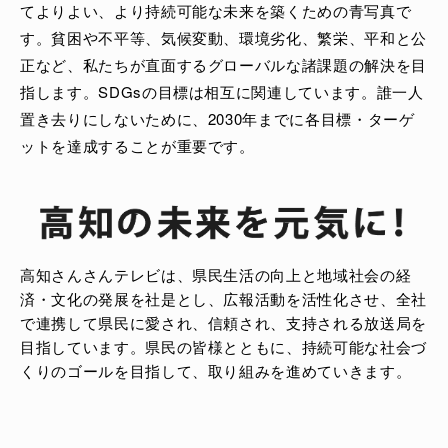
てよりよい、より持続可能な未来を築くための⻘写真で
す。貧困や不平等、気候変動、環境劣化、繁栄、平和と公
正など、私たちが直面するグローバルな諸課題の解決を目
指します。SDGsの目標は相互に関連しています。誰一人
置き去りにしないために、2030年までに各目標・ターゲ
ットを達成することが重要です。
高知さんさんテレビは、県⺠生活の向上と地域社会の経
済・文化の発展を社是とし、広報活動を活性化させ、全社
で連携して県⺠に愛され、信頼され、支持される放送局を
目指しています。県⺠の皆様とともに、持続可能な社会づ
くりのゴールを目指して、取り組みを進めていきます。