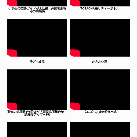
小学生の英語ガイドが大活躍 外国客船寄
TOSACHA茶りティーボトル
港の商店街
子ども食堂
かき氷休憩
高知の協同組合5団体が「国際協同組合年」
《エコ》な貨物船進水式
認知度アップへPR