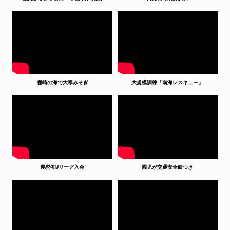
種崎の海で大寒みそぎ
大規模訓練「南海レスキュー」
県勢初Jリーグ入会
園児が交通安全餅つき