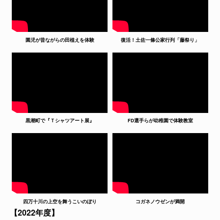
園児が昔ながらの田植えを体験
復活！土佐一條公家行列「藤祭り」
黒潮町で『Ｔシャツアート展』
FD選手らが幼稚園で体験教室
四万十川の上空を舞うこいのぼり
コガネノウゼンが満開
【2022年度】