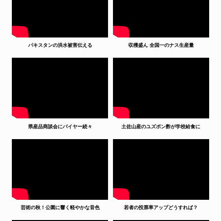
パキスタンの洪水被害伝える
収穫盛ん 全国一のナス生産量
県産品商談会にバイヤー続々
土佐山産のユズポン酢が学校給食に
芸術の秋！公園に響く軽やかな音色
若者の投票率アップどうすれば？