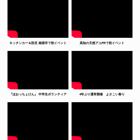
キッチンカー＆防災 南国市で初イベント
高知の天然アユPRで初イベント
『ほおっちょけん』 中学生ボランティア
4年ぶり通常開催 よさこい祭り