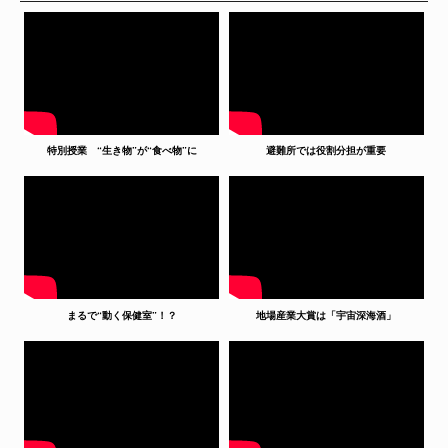
特別授業 “生き物”が“食べ物”に
避難所では役割分担が重要
まるで“動く保健室”！？
地場産業大賞は「宇宙深海酒」