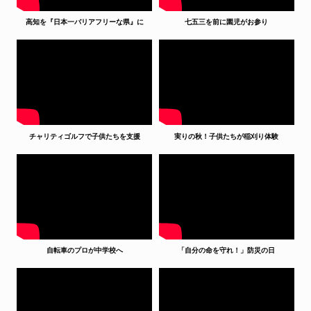
高知を『日本一バリアフリーな県』に
七五三を前に園児がお参り
チャリティゴルフで子供たちを支援
実りの秋！子供たちが稲刈り体験
自転車のプロが中学校へ
「自分の命を守れ！」防災の日