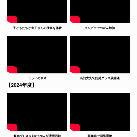
子どもたちが大工さんの仕事を体験
コンビニでのがん検診
ミライのサキ
高知大丸で防災グッズ展開催
【2024年度】
観光びらきを前に470人が清掃活動
高知城で消防訓練