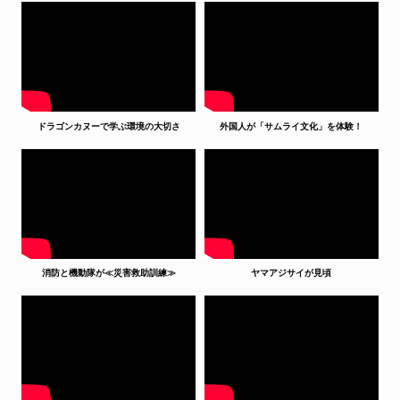
ドラゴンカヌーで学ぶ環境の大切さ
外国人が「サムライ文化」を体験！
消防と機動隊が≪災害救助訓練≫
ヤマアジサイが見頃