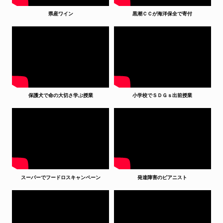
県産ワイン
黒潮ＣＣが海洋保全で寄付
保護犬で命の大切さ学ぶ授業
小学校でＳＤＧｓ出前授業
スーパーでフードロスキャンペーン
発達障害のピアニスト