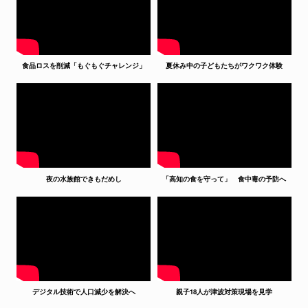
食品ロスを削減「もぐもぐチャレンジ」
夏休み中の子どもたちがワクワク体験
夜の水族館できもだめし
「高知の食を守って」 食中毒の予防へ
デジタル技術で人口減少を解決へ
親子18人が津波対策現場を見学