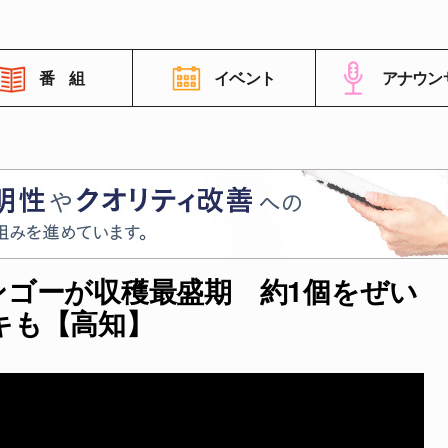
番 組
イベント
アナウン
番組情報
高知さんさんテレビについて
ンゴーが収穫最盛期 約1個をぜい
イベント情報
キも【高知】
FNNビデオポスト（投稿）
ご意見・ご感想・ご要望