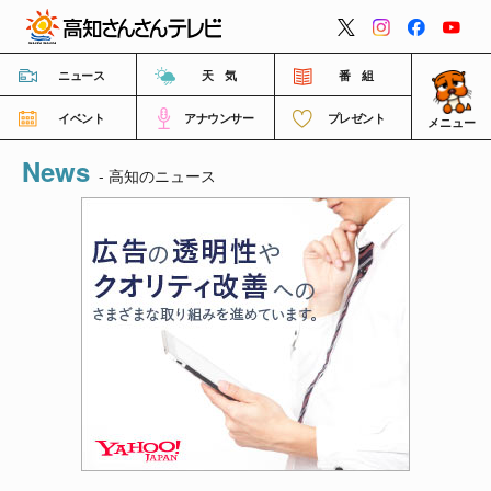
閉じる
ニュース
天 気
番 組
イベント
アナウンサー
プレゼント
メニュー
News
番組情報
- 高知のニュース
高知さんさんテレビについて
イベント情報
FNNビデオポスト（投稿）
ご意見・ご感想・ご要望