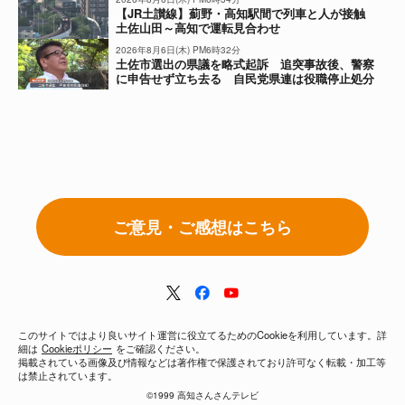
【JR土讃線】薊野・高知駅間で列車と人が接触
土佐山田～高知で運転見合わせ
2026年8月6日(木) PM6時32分
土佐市選出の県議を略式起訴 追突事故後、警察
に申告せず立ち去る 自民党県連は役職停止処分
に
ご意見・ご感想はこちら
このサイトではより良いサイト運営に役立てるためのCookieを利用しています。詳
細は
Cookieポリシー
をご確認ください。
掲載されている画像及び情報などは著作権で保護されており許可なく転載・加工等
は禁止されています。
©1999 高知さんさんテレビ