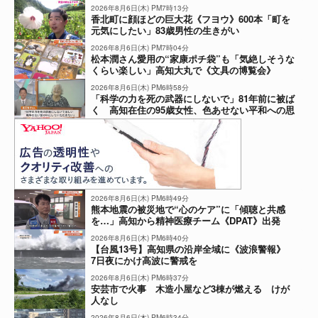
ト
2026年8月6日(木) PM7時13分
香北町に顔ほどの巨大花《フヨウ》600本「町を
元気にしたい」83歳男性の生きがい
2026年8月6日(木) PM7時04分
松本潤さん愛用の“家康ポチ袋”も「気絶しそうな
くらい楽しい」高知大丸で《文具の博覧会》
2026年8月6日(木) PM6時58分
「科学の力を死の武器にしないで」81年前に被ば
く 高知在住の95歳女性、色あせない平和への思
い
2026年8月6日(木) PM6時49分
熊本地震の被災地で“心のケア”に「傾聴と共感
を…」高知から精神医療チーム《DPAT》出発
2026年8月6日(木) PM6時40分
【台風13号】高知県の沿岸全域に《波浪警報》
7日夜にかけ高波に警戒を
2026年8月6日(木) PM6時37分
安芸市で火事 木造小屋など3棟が燃える けが
人なし
2026年8月6日(木) PM6時34分