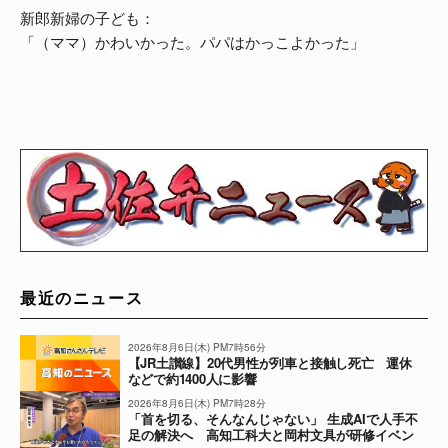
新郎新婦の子ども：
「（ママ）かわいかった。パパはかっこよかった」
最近のニュース
2026年8月6日(木) PM7時56分
【JR土讃線】20代男性が列車と接触し死亡 運休
などで約1400人に影響
2026年8月6日(木) PM7時28分
「首を切る、そんなんじゃない」 生成AIで人手不
足の解決へ 高知工科大と岡村文具が研修イベン