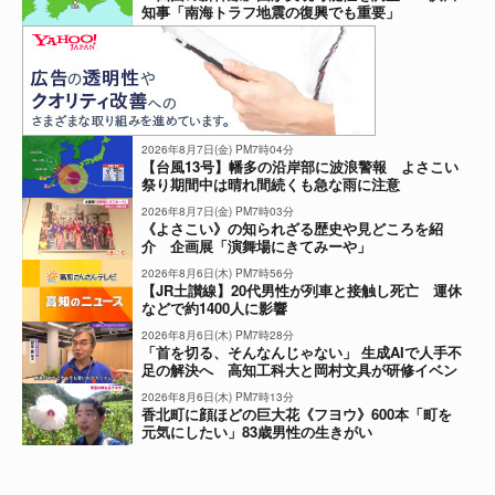
知事「南海トラフ地震の復興でも重要」
2026年8月7日(金) PM7時04分
【台風13号】幡多の沿岸部に波浪警報 よさこい
祭り期間中は晴れ間続くも急な雨に注意
2026年8月7日(金) PM7時03分
《よさこい》の知られざる歴史や見どころを紹
介 企画展「演舞場にきてみーや」
2026年8月6日(木) PM7時56分
【JR土讃線】20代男性が列車と接触し死亡 運休
などで約1400人に影響
2026年8月6日(木) PM7時28分
「首を切る、そんなんじゃない」 生成AIで人手不
足の解決へ 高知工科大と岡村文具が研修イベン
ト
2026年8月6日(木) PM7時13分
香北町に顔ほどの巨大花《フヨウ》600本「町を
元気にしたい」83歳男性の生きがい