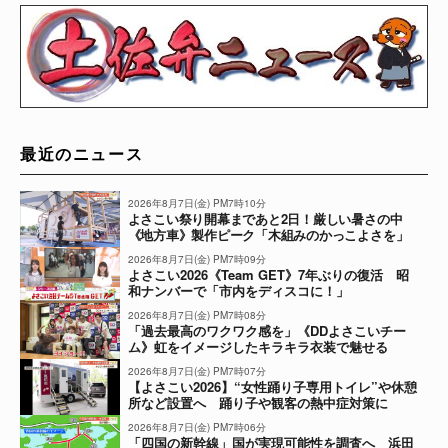
最近のニュース
2026年8月7日(金) PM7時10分
よさこい祭り開幕まであと2日！厳しい暑さの中
《地方車》製作ピーク「木組みのかっこよさを」
2026年8月7日(金) PM7時09分
よさこい2026《Team GET》7年ぶりの復活 昭
和ナンバーで「市内をディスコに！」
2026年8月7日(金) PM7時08分
「過去最高のワクワク感を」《DDよさこいチー
ム》虹をイメージしたキラキラ衣装で魅せる
2026年8月7日(金) PM7時07分
【よさこい2026】“女性踊り子専用トイレ”や休憩
所など設置へ 踊り子や観客の熱中症対策に
2026年8月7日(金) PM7時06分
「四国の新幹線」国が実現可能性を調査へ 浜田