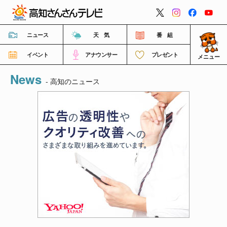
閉じる
ニュース
天 気
番 組
イベント
アナウンサー
プレゼント
メニュー
News
番組情報
- 高知のニュース
高知さんさんテレビについて
イベント情報
FNNビデオポスト（投稿）
ご意見・ご感想・ご要望