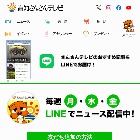
閉じる
ニュース
天 気
番 組
イベント
アナウンサー
プレゼント
メニュー
番組情報
高知さんさんテレビについて
イベント情報
FNNビデオポスト（投稿）
ご意見・ご感想・ご要望
友だち追加の方法